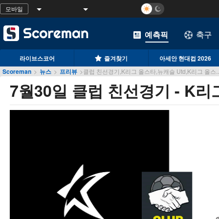
모바일
예측픽
축구
라이브스코어
즐겨찾기
아세안 현대컵 2026
Scoreman
>
뉴스
>
프리뷰
>
클럽 친선경기,K리그 올스타,뉴캐슬 Utd,K리그 올스..
7월30일 클럽 친선경기 - K리