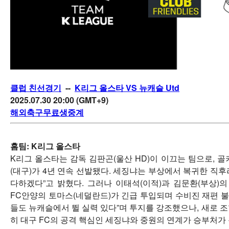
클럽 친선경기
--
K리그 올스타 VS 뉴캐슬 Utd
2025.07.30 20:00 (GMT+9)
해외축구무료생중계
홈팀:
K리그 올스타
K리그 올스타는 감독 김판곤(울산 HD)이 이끄는 팀으로, 
(대구)가 4년 연속 선발됐다. 세징냐는 부상에서 복귀한 직
다하겠다”고 밝혔다. 그러나 이태석(이적)과 김문환(부상)의
FC안양의 토마스(네덜란드)가 긴급 투입되며 수비진 재편 불
들도 뉴캐슬에서 뛸 실력 있다”며 투지를 강조했으나, 새로 
히 대구 FC의 공격 핵심인 세징냐와 중원의 연계가 승부처가 