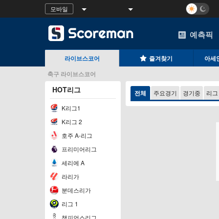
모바일
예측픽
라이브스코어
즐겨찾기
아세안
축구 라이브스코어
HOT리그
전체
주요경기
경기중
리그
K리그1
K리그 2
호주 A-리그
프리미어리그
세리에 A
라리가
분데스리가
리그 1
챔피언스리그