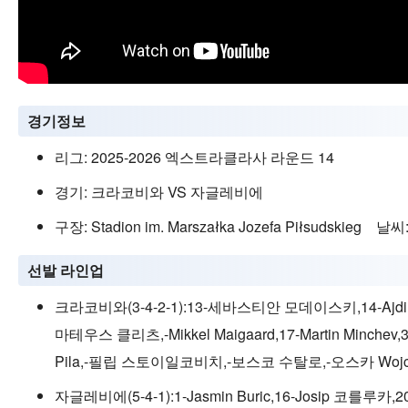
경기정보
리그: 2025-2026 엑스트라클라사 라운드 14
경기: 크라코비와 VS 자글레비에
구장: Stadion im. Marszałka Jozefa Piłsudskieg
선발 라인업
크라코비와(3-4-2-1):13-세바스티안 모데이스키,14-Ajdin Has
마테우스 클리츠,-Mikkel Maigaard,17-Martin Minche
Pila,-필립 스토이일코비치,-보스코 수탈로,-오스카 Wojc
자글레비에(5-4-1):1-Jasmin Buric,16-Josip 코를루카,20