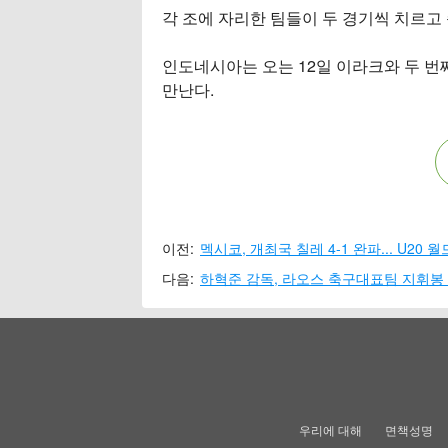
각 조에 자리한 팀들이 두 경기씩 치르고
인도네시아는 오는 12일 이라크와 두 번
만난다.
이전:
멕시코, 개최국 칠레 4-1 완파... U20 
다음:
하혁준 감독, 라오스 축구대표팀 지휘봉
우리에 대해
면책성명