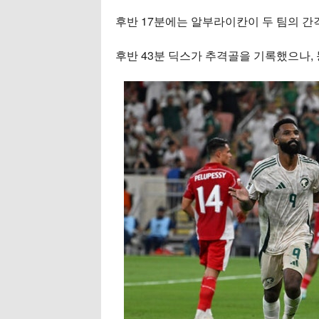
후반 17분에는 알부라이칸이 두 팀의 간
후반 43분 딕스가 추격골을 기록했으나,