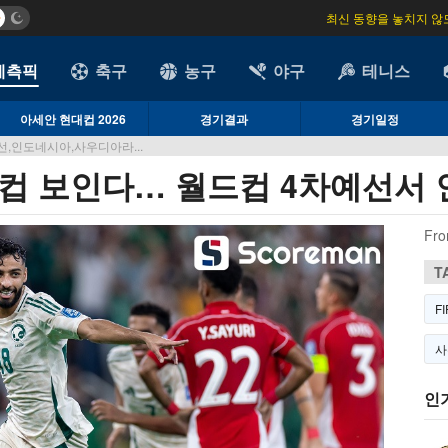
최신 동향을 놓치지 않
예측픽
축구
농구
야구
테니스
아세안 현대컵 2026
경기결과
경기일정
예선,인도네시아,사우디아라...
컵 보인다… 월드컵 4차예선서 인
Fro
T
F
사
인