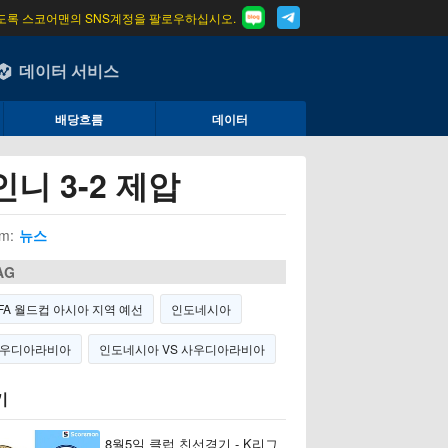
도록 스코어맨의 SNS계정을 팔로우하십시오.
데이터 서비스
배당흐름
데이터
니 3-2 제압
m:
뉴스
AG
IFA 월드컵 아시아 지역 예선
인도네시아
우디아라비아
인도네시아 VS 사우디아라비아
기
8월5일 클럽 친선경기 - K리그