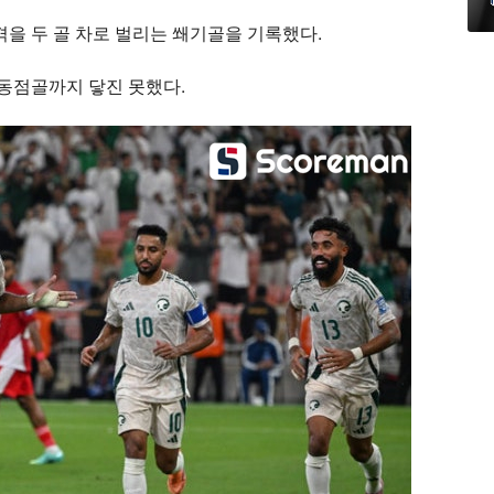
격을 두 골 차로 벌리는 쐐기골을 기록했다.
 동점골까지 닿진 못했다.