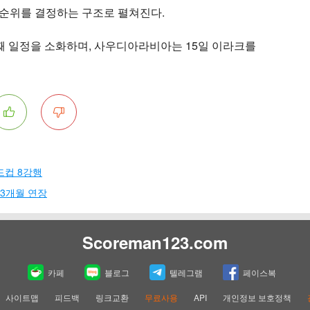
 순위를 결정하는 구조로 펼쳐진다.
째 일정을 소화하며, 사우디아라비아는 15일 이라크를
월드컵 8강행
 3개월 연장
Scoreman123.com
카페
블로그
텔레그램
페이스복
사이트맵
피드백
링크교환
무료사용
API
개인정보 보호정책