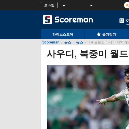
모바일
라이브스코어
즐겨찾기
Scoreman
>
뉴스
>
뉴스
>
FIFA 월드컵 아시아 지역 
사우디, 북중미 월드