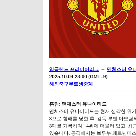
잉글랜드 프리미어리그
--
맨체스터 유나
2025.10.04 23:00 (GMT+9)
해외축구무료생중계
홈팀: 맨체스터 유나이티드
맨체스터 유나이티드는 현재 심각한 위기 
3으로 참패를 당한 후, 감독 루벤 아모림
3패를 기록하며 14위에 머물러 있고, 최
있습니다. 공격에서는 브루누 페르난데스