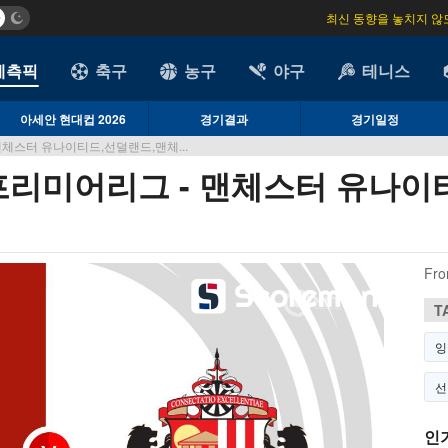
최신 동향을 놓치지 않
예측픽
축구
농구
야구
테니스
아세안 현대컵 2026
경기결과
경기일정
체스터 유나이티드,선덜랜드,맨체...
프리미어리그 - 맨체스터 유나이티
Fro
T
잉
선
인