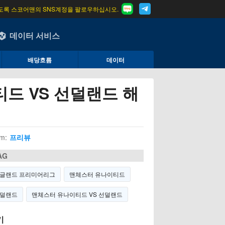
도록 스코어맨의 SNS계정을 팔로우하십시오.
데이터 서비스
배당흐름
데이터
드 VS 선덜랜드 해
m:
프리뷰
AG
글랜드 프리미어리그
맨체스터 유나이티드
덜랜드
맨체스터 유나이티드 VS 선덜랜드
기