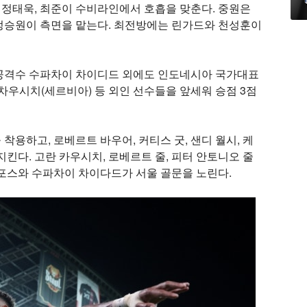
, 정태욱, 최준이 수비라인에서 호흡을 맞춘다. 중원은
정승원이 측면을 맡는다. 최전방에는 린가드와 천성훈이
공격수 수파차이 차이디드 외에도 인도네시아 국가대표
란 차우시치(세르비아) 등 외인 선수들을 앞세워 승점 3점
용하고, 로베르트 바우어, 커티스 굿, 샌디 월시, 케
킨다. 고란 카우시치, 로베르트 줄, 피터 안토니오 줄
포스와 수파차이 차이다드가 서울 골문을 노린다.