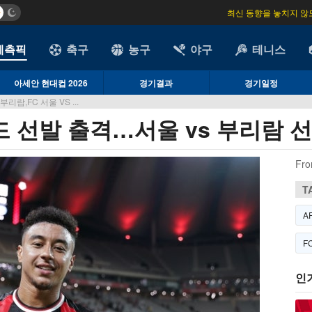
최신 동향을 놓치지 않
예측픽
축구
농구
야구
테니스
아세안 현대컵 2026
경기결과
경기일정
리람,FC 서울 VS ...
가드 선발 출격…서울 vs 부리람 
Fro
T
A
F
인