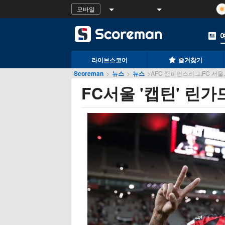
모바일
라이브스코어
즐겨찾기
Scoreman
>
뉴스
>
뉴스
>
AFC 챔피언스리그,FC 서울,부
FC서울 '캡틴' 린