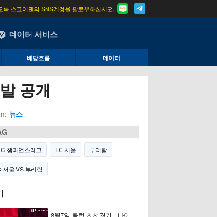
도록 스코어맨의 SNS계정을 팔로우하십시오.
데이터 서비스
배당흐름
데이터
선발 공개
m:
뉴스
AG
FC 챔피언스리그
FC 서울
부리람
C 서울 VS 부리람
기
8월7일 클럽 친선경기 - 바이