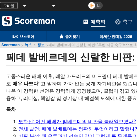
모바일
예측픽
축구
라이브스코어
즐겨찾기
아세안 현대컵 2026
Scoreman
>
뉴스
>
정보
>
페데 발베르데의 신랄한 비판: "우린 지금 축구적으로 
페데 발베르데의 신랄한 비판:
고통스러운 패배 이후, 레알 마드리드의 미드필더 페데 발베
로 매우 나쁘다"
고 말하며 가차 없는 공개 자기비판을 했습니
나온 이 강력한 선언은 강력하게 공명했으며, 클럽이 겪고 있
용하고, 리더십, 책임감 및 경기장 내 해결책 모색에 대한 
목차
도화선: 어떤 패배가 발베르데의 비판을 불러일으켰나?
전체 발언: 페데 발베르데는 정확히 무엇이라고 말했나
비판 분석: 왜 우루과이 선수의 말이 그렇게 큰 무게를 