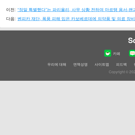
이전:
“정말 특별했다”는 파리올리, 사무 상황 전하며 마르탱 용서-팬
다음:
벤피카 재단, 폭풍 피해 입은 카보베르데에 의약품 및 의료 장비
S
카페
우리에 대해
면책성명
사이트맵
피드백
Copyright © 20