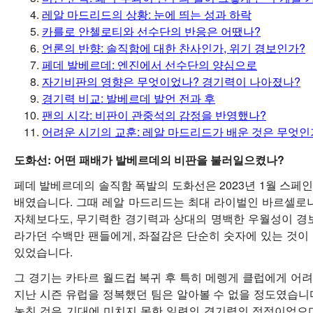
레알 마드리드의 상황: 눈에 띄는 성과 하락
카를로 안첼로티와 선수단의 반응은 어땠나?
언론의 반향: 솔직함에 대한 찬사인가, 위기 경보인가?
페데 발베르데: 엔진에서 선수단의 양심으로
자기비판의 영향은 무엇이었나? 경기력이 나아졌나?
경기력 비교: 발베르데 발언 전과 후
팬의 시각: 비판이 관중석의 감정을 반영했나?
어려운 시기의 교훈: 레알 마드리드가 배운 것은 무엇인
도화선: 어떤 패배가 발베르데의 비판을 불러일으켰나?
페데 발베르데의 솔직함 폭발의 도화선은 2023년 1월 스페
배였습니다. 그때 레알 마드리드는 최대 라이벌인 바르셀로나
자체보다도, 무기력한 경기력과 상대의 명백한 우월성이 경
라가던 수백만 팬들에게, 좌절감은 단순히 숫자에 있는 것이
있었습니다.
그 경기는 카타르 월드컵 복귀 후 특히 메렝게 클럽에게 어
지난 시즌 유럽을 정복했던 팀은 알아볼 수 없을 정도였습니
놓친 것은 기대에 미치지 못한 일련의 경기력의 정점이었으