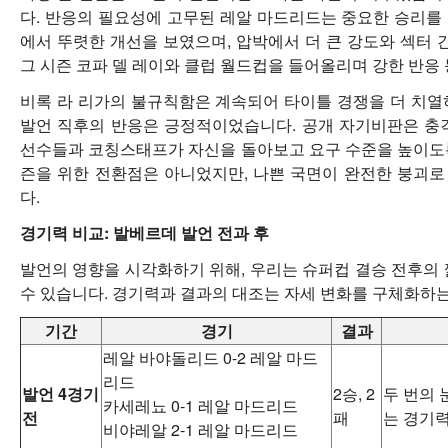
다. 반응의 필요성에 고무된 레알 마드리드는 중요한 승리를
에서 뚜렷한 개선을 보였으며, 압박에서 더 큰 강도와 섹터 
그 시즌 코파 델 레이와 클럽 월드컵을 들어올리며 강한 반응
비록 라 리가의 불규칙함은 계속되어 타이틀 경쟁을 더 치열
발언 직후의 반응은 긍정적이었습니다. 공개 자기비판은 충
선수들과 코칭스태프가 자신을 돌아보고 요구 수준을 높이도
즌을 위한 전환점은 아니었지만, 나쁜 국면이 완전한 붕괴
다.
경기력 비교: 발베르데 발언 전과 후
발언의 영향을 시각화하기 위해, 우리는 슈퍼컵 결승 전후의 
수 있습니다. 경기력과 결과의 대조는 자세 변화를 구체화하는
기간
경기
결과
레알 바야돌리드 0-2 레알 마드
리드
발언 4경기
2승, 2
두 번의 
카세레뇨 0-1 레알 마드리드
전
패
는 경기력
비야레알 2-1 레알 마드리드