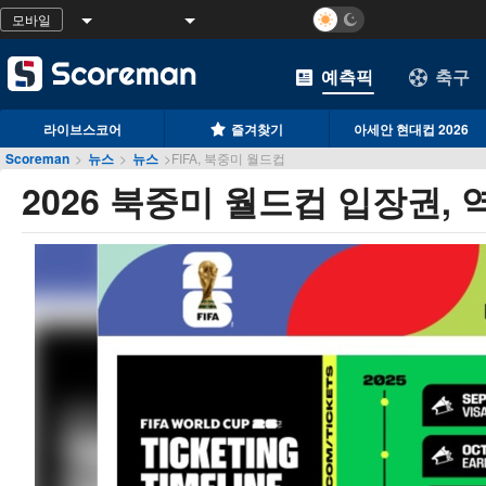
모바일
예측픽
축구
라이브스코어
즐겨찾기
아세안 현대컵 2026
Scoreman
>
뉴스
>
뉴스
>
FIFA, 북중미 월드컵
2026 북중미 월드컵 입장권, 