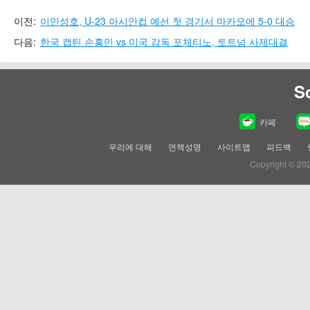
이전:
이민성호, U-23 아시안컵 예선 첫 경기서 마카오에 5-0 대승
다음:
한국 캡틴 손흥민 vs 미국 감독 포체티노, 토트넘 사제대결
S
카페
우리에 대해
면책성명
사이트맵
피드백
Copyright © 20