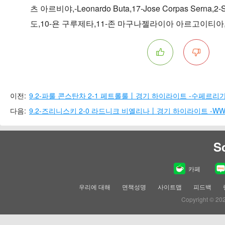
츠 아르비야,-Leonardo Buta,17-Jose Corpas Serna
도,10-욘 구루제타,11-존 마구나젤라이아 아르고이티아
이전:
9.2-파룰 콘스탄차 2-1 페트롤룰丨경기 하이라이트 -수페르리
다음:
9.2-즈리니스키 2-0 라드니크 비옐리나丨경기 하이라이트 -WWI
S
카페
우리에 대해
면책성명
사이트맵
피드백
Copyright © 20