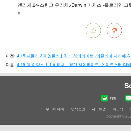
엔리케,24-스탄코 유리치,-Darwin 마치스,-플로리안 
라
이전:
4.15-나폴리 3-0 엠폴리丨경기 하이라이트 -이탈리아 세리에 A
다음:
4.15-용 아약스 1-1 비테세丨경기 하이라이트 -에이르스터 디
S
카페
우리에 대해
면책성명
사이트맵
피드백
Copyright © 20