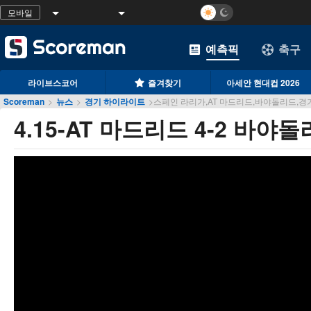
모바일
예측픽
축구
라이브스코어
즐겨찾기
아세안 현대컵 2026
Scoreman
>
뉴스
>
경기 하이라이트
>
스페인 라리가,AT 마드리드,바야돌리드,경
4.15-AT 마드리드 4-2 