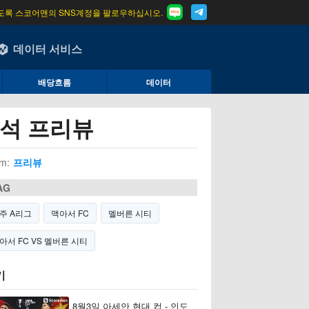
도록 스코어맨의 SNS계정을 팔로우하십시오.
데이터 서비스
배당흐름
데이터
분석 프리뷰
m:
프리뷰
AG
주 A리그
맥아서 FC
멜버른 시티
아서 FC VS 멜버른 시티
기
8월3일 아세안 현대 컵 - 인도