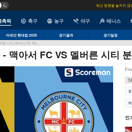
최신 동향을 놓치지 않
예측픽
축구
농구
야구
테니스
아세안 현대컵 2026
경기결과
경기일정
른 시티,맥아서 FC VS...
 - 맥아서 FC VS 멜버른 시티 
Fro
T
호
맥
인