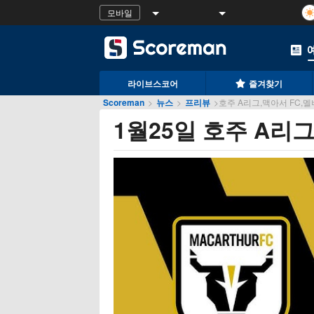
모바일
라이브스코어
즐겨찾기
Scoreman
>
뉴스
>
프리뷰
>
호주 A리그,맥아서 FC,멜버
1월25일 호주 A리그