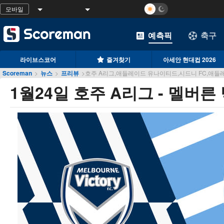
모바일
예측픽
축구
라이브스코어
즐겨찾기
아세안 현대컵 2026
Scoreman
>
뉴스
>
프리뷰
>
호주 A리그,애들레이드 유나이티드,시드니 FC,애들레이
1월24일 호주 A리그 - 멜버른