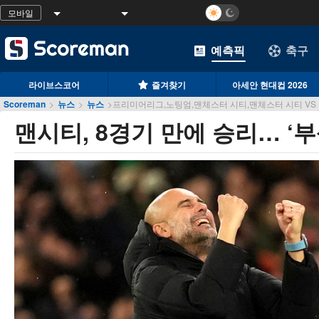
모바일
예측픽
축구
라이브스코어
즐겨찾기
아세안 현대컵 2026
Scoreman
>
뉴스
>
뉴스
>
프리미어리그,노팅엄,맨체스터 시티,맨체스터 시티 VS ..
맨시티, 8경기 만에 승리… ‘