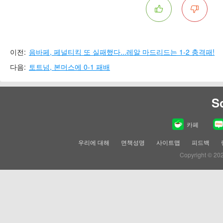
이전:
음바페, 페널티킥 또 실패했다...레알 마드리드는 1-2 충격패!
다음:
토트넘, 본머스에 0-1 패배
S
카페
우리에 대해
면책성명
사이트맵
피드백
Copyright © 20