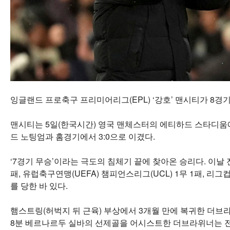
잉글랜드 프로축구 프리미어리그(EPL) ‘강호’ 맨시티가 8경
맨시티는 5일(한국시간) 영국 맨체스터의 에티하드 스타디움에서 
드 노팅엄과 홈경기에서 3:0으로 이겼다.
‘7경기 무승’이라는 극도의 침체기 끝에 찾아온 승리다. 이날 
패, 유럽축구연맹(UEFA) 챔피언스리그(UCL) 1무 1패, 리그
를 당한 바 있다.
햄스트링(허벅지 뒤 근육) 부상에서 3개월 만에 복귀한 더브
8분 베르나르두 실바의 선제골을 어시스트한 더브라위너는 전