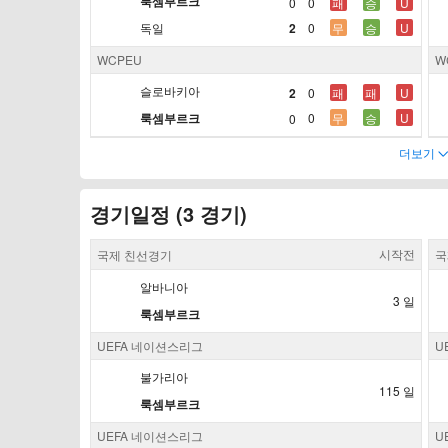
룩셈부르크
0
0
패
승
U
2
독일
0
무
승
U
WCPEU
W
슬로바키아
2
0
패
패
U
룩셈부르크
0
무
승
U
0
더보기
경기일정 (3 경기)
시작전
국제 친선경기
국
알바니아
3 일
룩셈부르크
UEFA 네이션스리그
U
불가리아
115 일
룩셈부르크
UEFA 네이션스리그
U