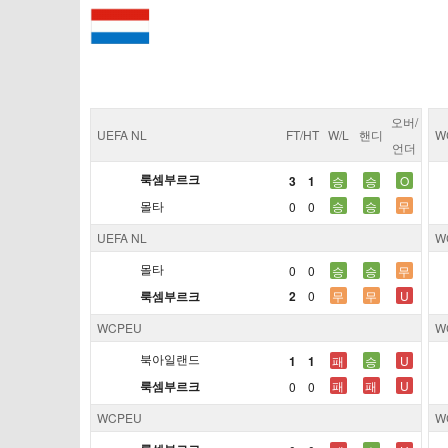
오버/
UEFA NL
FT/HT
W/L
핸디
W
언더
룩셈부르크
3
1
승
승
O
몰타
승
승
무
0
0
UEFA NL
W
몰타
0
0
승
승
무
2
룩셈부르크
0
무
무
U
WCPEU
W
북아일랜드
1
1
패
승
U
룩셈부르크
패
패
U
0
0
WCPEU
W