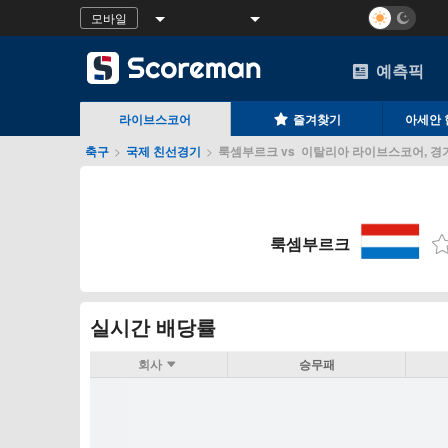
모바일
예측픽
라이브스코어
즐겨찾기
아세안 
축구
>
국제 친선경기
>
룩셈부르크 vs 이탈리아 라이브스코어, 경
룩셈부르크
실시간 배당률
회사
승무패