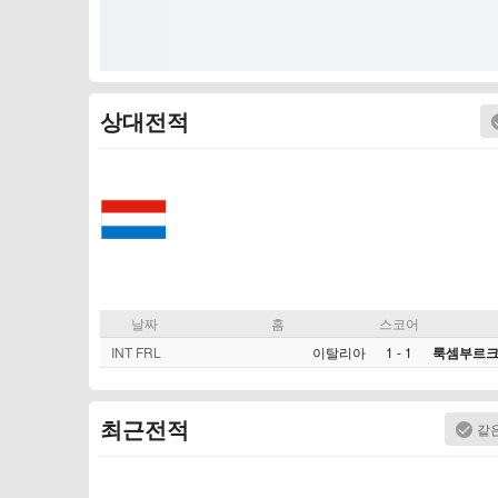
상대전적
날짜
홈
스코어
INT FRL
이탈리아
1
-
1
룩셈부르
최근전적
같