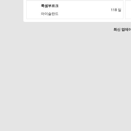
룩셈부르크
118 일
아이슬란드
최신 업데